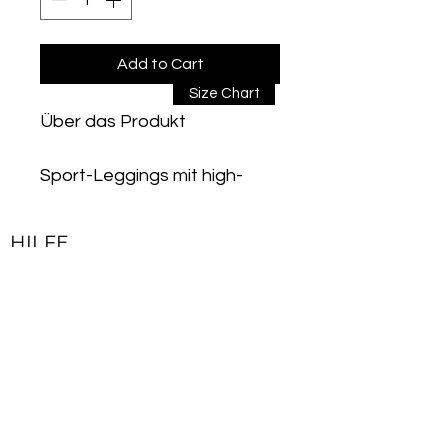
Add to Cart
Size Chart
Über das Produkt
Sport-Leggings mit high-
waist und Taschen sind zu
den günstigsten Preisen
HILFE
erhältlich. Unsere
Kontakt
Sportleggings aus flexiblem
Impressum
und weichem Stoff sorgen
Lieferbedingungen & Rückgaberecht
für einen festen und
figurbetonten Look und
Allgemeine Geschäftsbedingungen
ermöglichen Ihnen
Datenschutzerklärung
gleichzeitig freie und
bequeme Bewegung.