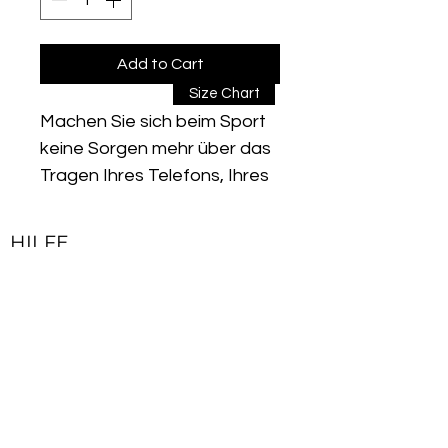
Add to Cart
Size Chart
Machen Sie sich beim Sport
keine Sorgen mehr über das
Tragen Ihres Telefons, Ihres
Geldbeutel oder Ihres
Schlüssels usw.!
HILFE
Die Außentaschen auf
Kontakt
beiden Seiten sind für den
Impressum
bequemen Transport kleiner
Lieferbedingungen & Rückgaberecht
Gegenstände konzipiert.
Aus weichem und flexiblem
Allgemeine Geschäftsbedingungen
Stoff. Es sorgt für ein
Datenschutzerklärung
ordentliches und
aufgeräumtes Aussehen.