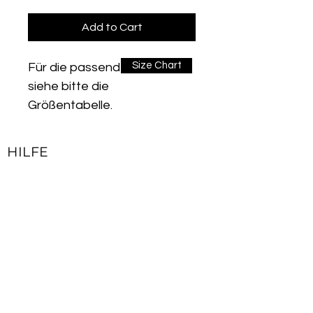
Add to Cart
Size Chart
Für die passende Größe
siehe bitte die
Größentabelle.
Entwickelt für Lauf- und
Hochleistungssporteinheiten.
HILFE
Taschen befinden sich auf
Kontakt
der unteren Schicht und auf
Impressum
beiden Seiten. Es verfügt
Lieferbedingungen & Rückgaberecht
über eine ultraleichte
Oberschicht und einem
Allgemeine Geschäftsbedingungen
doppelten elastischen Bund.
Datenschutzerklärung
Aufgrund der in der
Produktionstechnologie
JOIN OUR NEWSLETTER
verwendeten "Stitch-Lock" -