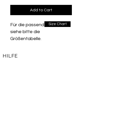
Add to Cart
Size Chart
Für die passende Größe
siehe bitte die
Größentabelle.
Entwickelt für Lauf- und
Hochleistungssporteinheiten.
HILFE
Taschen befinden sich auf
Kontakt
der unteren Schicht und auf
Impressum
beiden Seiten. Es verfügt
Lieferbedingungen & Rückgaberecht
über eine ultraleichte
Oberschicht und einem
Allgemeine Geschäftsbedingungen
doppelten elastischen Bund.
Datenschutzerklärung
Aufgrund der in der
Produktionstechnologie
JOIN OUR NEWSLETTER
verwendeten "Stitch-Lock" -