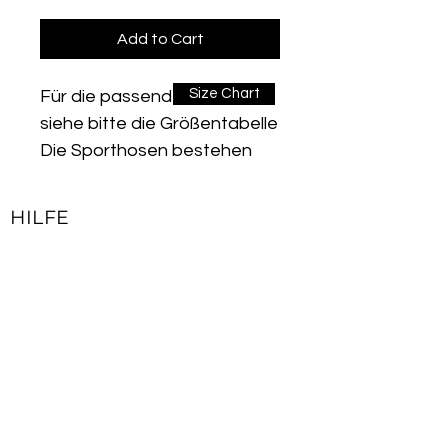
Add to Cart
Size Chart
Für die passende Größe
siehe bitte die Größentabelle
Die Sporthosen bestehen
aus weichem und flexiblem
Stoff. Insbesondere die hohe
HILFE
Taille macht eine tolle Figur
Kontakt
und dank des elastischen
Impressum
Bunds werden Sie keinen
Lieferbedingungen & Rückgaberecht
Druck oder ein Kneifen
spüren.
Allgemeine Geschäftsbedingungen
Die flexible Gewebestruktur
Datenschutzerklärung
sorgt für natürliche und
flexible Bewegung. Sie
JOIN OUR NEWSLETTER
werden sich den ganzen Tag