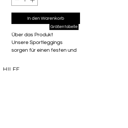
In den Warenkorb
Größentabelle
Über das Produkt
Unsere Sportleggings
sorgen für einen festen und
figurbetonten Look und
ermöglichen Ihnen
HILFE
gleichzeitig freie und
Kontakt
bequeme Bewegung.
Impressum
Dank seiner hohen
Lieferbedingungen & Rückgaberecht
Erholungsfunktion umhüllt es
Ihren Körper perfekt und
Allgemeine Geschäftsbedingungen
erzeugt einen Korsetteffekt,
Datenschutzerklärung
der Ihnen einen fitten Look
im Hüft-, Taillen- und