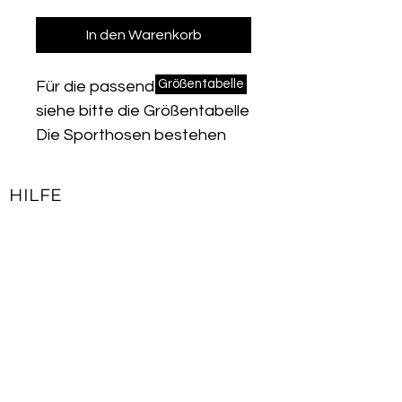
In den Warenkorb
Größentabelle
Für die passende Größe
siehe bitte die Größentabelle
Die Sporthosen bestehen
aus weichem und flexiblem
Stoff. Insbesondere die hohe
HILFE
Taille macht eine tolle Figur
Kontakt
und dank des elastischen
Impressum
Bunds werden Sie keinen
Lieferbedingungen & Rückgaberecht
Druck oder ein Kneifen
spüren.
Allgemeine Geschäftsbedingungen
Die flexible Gewebestruktur
Datenschutzerklärung
sorgt für natürliche und
flexible Bewegung. Sie
JOIN OUR NEWSLETTER
werden sich den ganzen Tag