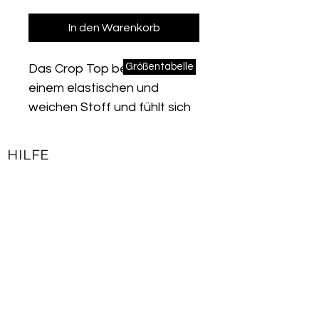
In den Warenkorb
Größentabelle
Das Crop Top besteht aus
einem elastischen und
weichen Stoff und fühlt sich
an wie Baumwolle. Das Crop
Top ist atmungsaktiv und
HILFE
leitet den Schweiß vom
Kontakt
Körper zur Oberfläche des
Impressum
Stoffes ab. Dank seiner
Lieferbedingungen & Rückgaberecht
schweißabsorbierenden und
schnell trocknenden
Allgemeine Geschäftsbedingungen
Funktion fühlen Sie sich beim
Datenschutzerklärung
Sport den ganzen Tag über
wohl. Die flexible
JOIN OUR NEWSLETTER
Gewebestruktur sorgt für